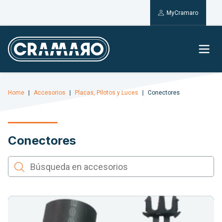
MyCramaro
Home
Accesorios
Placas, Pilotos y Luces
Conectores
Conectores