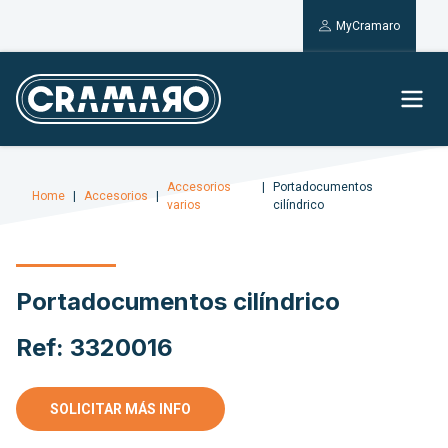
MyCramaro
Accesorios
Portadocumentos
Home
Accesorios
varios
cilíndrico
Portadocumentos cilíndrico
Ref: 3320016
SOLICITAR MÁS INFO