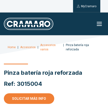
MyCramaro
Accesorios
Pinza batería roja
Home
Accesorios
varios
reforzada
Pinza batería roja reforzada
Ref: 3015004
SOLICITAR MÁS INFO