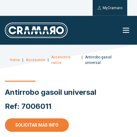
MyCramaro
Accesorios
Antirrobo gasoil
Home
Accesorios
varios
universal
Antirrobo gasoil universal
Ref: 7006011
SOLICITAR MÁS INFO