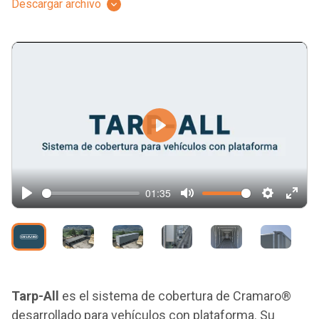
Descargar archivo
Play
01:35
Play
Mute
Settings
Ente
full
Tarp-All
es el sistema de cobertura de Cramaro®
desarrollado para vehículos con plataforma. Su