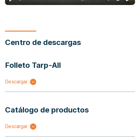
Play
Mute
Settings
Ente
full
Centro de descargas
Folleto Tarp-All
Descargar
Catálogo de productos
Descargar