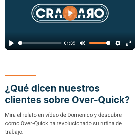
Play
01:35
Play
Mute
Settings
Ente
full
¿Qué dicen nuestros
clientes sobre Over-Quick?
Mira el relato en vídeo de Domenico y descubre
cómo Over-Quick ha revolucionado su rutina de
trabajo.