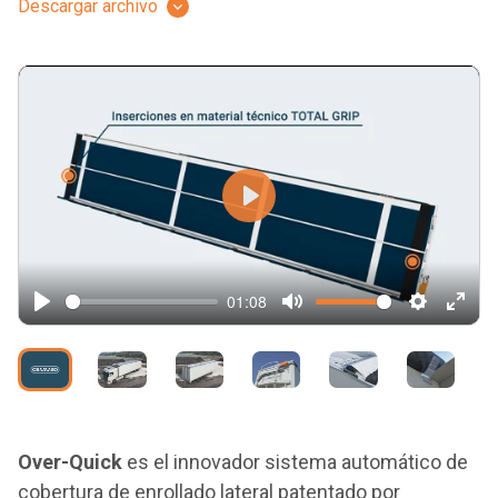
Descargar archivo
Play
01:08
Play
Mute
Settings
Ente
full
Over-Quick
es el innovador sistema automático de
cobertura de enrollado lateral patentado por