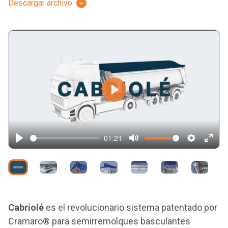
Descargar archivo
Play
01:21
Play
Mute
Settings
Ente
full
Cabriolé
es el revolucionario sistema patentado por
Cramaro® para semirremolques basculantes