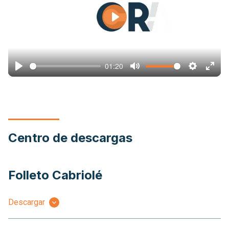
Play
01:20
Play
Mute
Settings
Ente
full
Centro de descargas
Folleto Cabriolé
Descargar